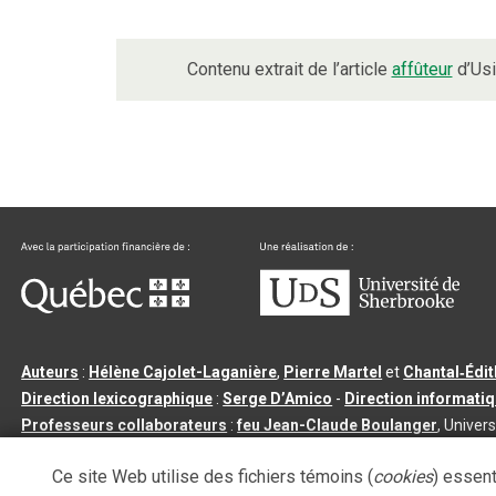
Contenu extrait de l’article
affûteur
d’Usi
Auteurs
:
Hélène Cajolet-Laganière
,
Pierre Martel
et
Chantal‑Édi
Direction lexicographique
:
Serge D’Amico
-
Direction informati
Professeurs collaborateurs
:
feu Jean-Claude Boulanger
, Univers
Qu’est-ce que le dictionnaire Usito ?
|
Contactez-nous
|
Condition
Ce site Web utilise des fichiers témoins (
cookies
) essent
Tous droits réservés
©
Université de Sherbrooke |
3.2.2
- Dernière mi