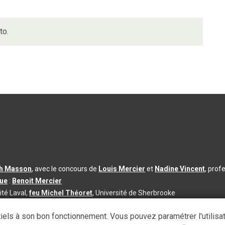
to.
th Masson
, avec le concours de
Louis Mercier
et
Nadine Vincent
, prof
que
:
Benoit Mercier
ité Laval,
feu Michel Théoret
, Université de Sherbrooke
s d’utilisation
|
Paramètres des témoins
iels à son bon fonctionnement. Vous pouvez paramétrer l'utilisa
se à jour du contenu :
2026-08-03