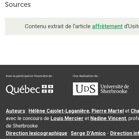
Sources
Contenu extrait de l’article
affrètement
d’Usit
Auteurs
:
Hélène Cajolet-Laganière
,
Pierre Martel
et
Cha
avec le concours de
Louis Mercier
et
Nadine Vincent
, pro
de Sherbrooke
Direction lexicographique
:
Serge D’Amico
-
Direction i