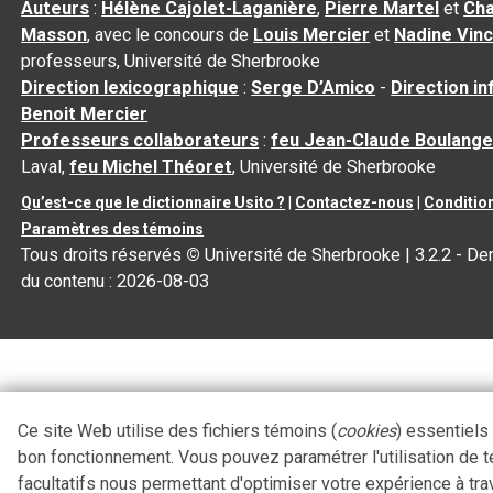
Auteurs
:
Hélène Cajolet-Laganière
,
Pierre Martel
et
Cha
Masson
, avec le concours de
Louis Mercier
et
Nadine Vin
professeurs, Université de Sherbrooke
Direction lexicographique
:
Serge D’Amico
-
Direction i
Benoit Mercier
Professeurs collaborateurs
:
feu Jean-Claude Boulange
Laval,
feu Michel Théoret
, Université de Sherbrooke
Qu’est-ce que le dictionnaire Usito ?
|
Contactez-nous
|
Condition
Paramètres des témoins
Tous droits réservés
©
Université de Sherbrooke |
3.2.2
- Der
du contenu :
2026-08-03
Ce site Web utilise des fichiers témoins (
cookies
) essentiels
bon fonctionnement. Vous pouvez paramétrer l'utilisation de 
facultatifs nous permettant d'optimiser votre expérience à tra