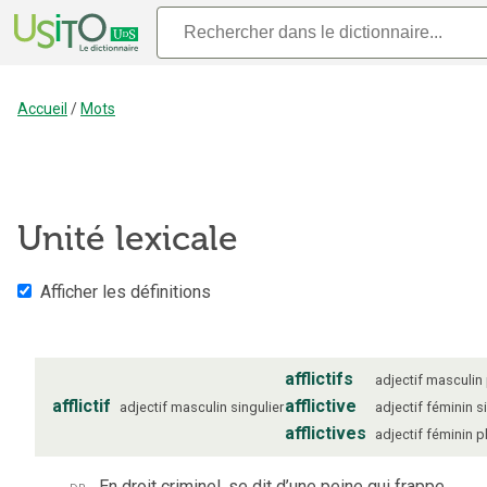
Accueil
/
Mots
Unité lexicale
Afficher les définitions
afflictifs
adjectif
masculin
afflictif
afflictive
adjectif
masculin
singulier
adjectif
féminin
s
afflictives
adjectif
féminin
p
dr.
En droit criminel, se dit d’une peine qui frappe