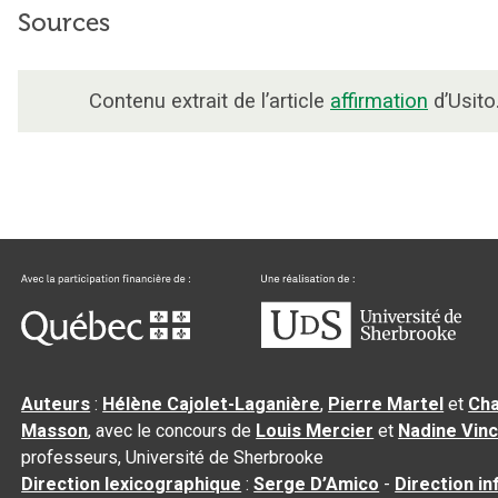
Sources
Contenu extrait de l’article
affirmation
d’Usito
Auteurs
:
Hélène Cajolet-Laganière
,
Pierre Martel
et
Cha
Masson
, avec le concours de
Louis Mercier
et
Nadine Vin
professeurs, Université de Sherbrooke
Direction lexicographique
:
Serge D’Amico
-
Direction i