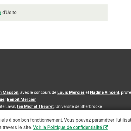
e
d’Usito.
th Masson
, avec le concours de
Louis Mercier
et
Nadine Vincent
, prof
que
:
Benoit Mercier
ité Laval,
feu Michel Théoret
, Université de Sherbrooke
s d’utilisation
|
Paramètres des témoins
iels à son bon fonctionnement. Vous pouvez paramétrer l'utilisa
se à jour du contenu :
2026-08-03
 travers le site.
Voir la Politique de confidentialité