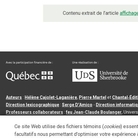
Contenu extrait de l’article
affichag
Auteurs
:
Hélène Cajolet-Laganière
,
Pierre Martel
et
Chantal‑Édi
Direction lexicographique
:
Serge D’Amico
-
Direction informati
Professeurs collaborateurs
:
feu Jean-Claude Boulanger
, Univers
Qu’est-ce que le dictionnaire Usito ?
|
Contactez-nous
|
Condition
Ce site Web utilise des fichiers témoins (
cookies
) essent
Tous droits réservés
©
Université de Sherbrooke |
3.2.2
- Dernière mi
facultatifs nous permettant d'optimiser votre expérience à