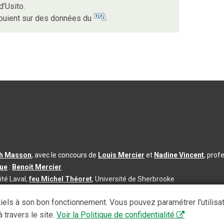
d’Usito.
ppuient sur des données du
.
th Masson
, avec le concours de
Louis Mercier
et
Nadine Vincent
, prof
que
:
Benoit Mercier
ité Laval,
feu Michel Théoret
, Université de Sherbrooke
s d’utilisation
|
Paramètres des témoins
iels à son bon fonctionnement. Vous pouvez paramétrer l'utilisa
se à jour du contenu :
2026-08-03
 travers le site.
Voir la Politique de confidentialité