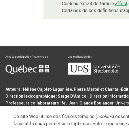
Contenu extrait de l’article
affect
Certaines de ces définitions s’a
Auteurs
:
Hélène Cajolet-Laganière
,
Pierre Martel
et
Chantal‑Édi
Direction lexicographique
:
Serge D’Amico
-
Direction informati
Professeurs collaborateurs
:
feu Jean-Claude Boulanger
, Univers
Qu’est-ce que le dictionnaire Usito ?
|
Contactez-nous
|
Condition
Ce site Web utilise des fichiers témoins (
cookies
) essent
Tous droits réservés
©
Université de Sherbrooke |
3.2.2
- Dernière mi
facultatifs nous permettant d'optimiser votre expérience à