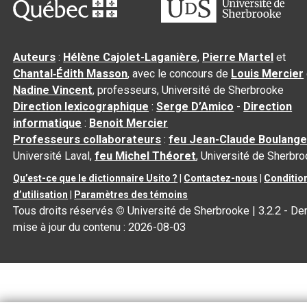
Auteurs
:
Hélène Cajolet-Laganière
,
Pierre Martel
et
Chantal‑Édith Masson
, avec le concours de
Louis Mercier
Nadine Vincent
, professeurs, Université de Sherbrooke
Direction lexicographique
:
Serge D’Amico
-
Direction
informatique
:
Benoit Mercier
Professeurs collaborateurs
:
feu Jean-Claude Boulange
Université Laval,
feu Michel Théoret
, Université de Sherbr
Qu’est-ce que le dictionnaire Usito ?
|
Contactez-nous
|
Conditio
d’utilisation
|
Paramètres des témoins
Tous droits réservés
©
Université de Sherbrooke |
3.2.2
- Der
mise à jour du contenu :
2026-08-03