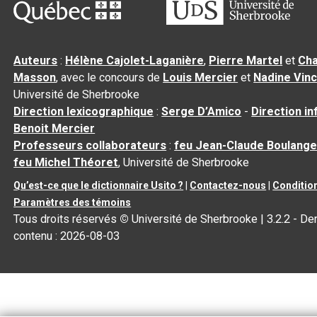
Auteurs
:
Hélène Cajolet-Laganière
,
Pierre Martel
et
Cha
Masson
, avec le concours de
Louis Mercier
et
Nadine Vin
Université de Sherbrooke
Direction lexicographique
:
Serge D’Amico
-
Direction i
Benoit Mercier
Professeurs collaborateurs
:
feu Jean-Claude Boulange
feu Michel Théoret
, Université de Sherbrooke
Qu’est-ce que le dictionnaire Usito ?
|
Contactez-nous
|
Condition
Paramètres des témoins
Tous droits réservés
©
Université de Sherbrooke |
3.2.2
- Der
contenu :
2026-08-03