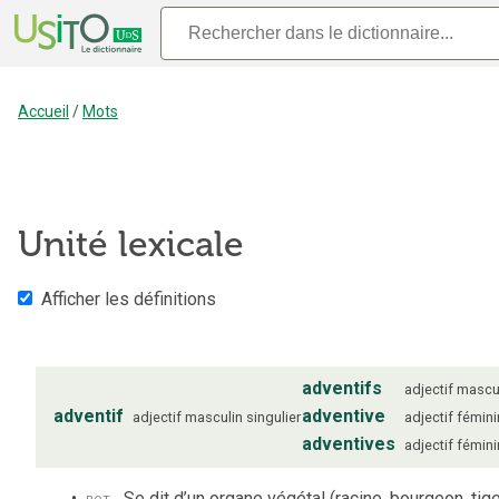
Accueil
/
Mots
Unité lexicale
Afficher les définitions
adventifs
adjectif
mascu
adventif
adventive
adjectif
masculin
singulier
adjectif
fémini
adventives
adjectif
fémini
bot.
Se dit d’un organe végétal (racine, bourgeon, tige