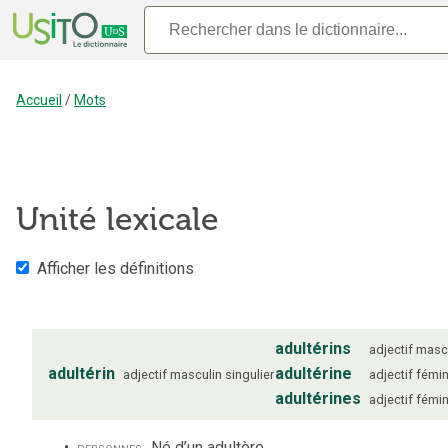
Accueil
/
Mots
Unité lexicale
Afficher les définitions
adultérins
adjectif
masc
adultérin
adultérine
adjectif
masculin
singulier
adjectif
fémin
adultérines
adjectif
fémin
personnes
Né d’un adultère.