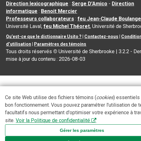
Direction lexicographique
:
Serge D’Amico
-
Direction
informatique
:
Benoit Mercier
Professeurs collaborateurs
:
feu Jean-Claude Boulange
Université Laval,
feu Michel Théoret
, Université de Sherbr
Qu’est-ce que le dictionnaire Usito ?
|
Contactez-nous
|
Conditio
d’utilisation
|
Paramètres des témoins
Tous droits réservés
©
Université de Sherbrooke |
3.2.2
- Der
mise à jour du contenu :
2026-08-03
Ce site Web utilise des fichiers témoins (
cookies
) essentiels
bon fonctionnement. Vous pouvez paramétrer l'utilisation de 
facultatifs nous permettant d'optimiser votre expérience à tra
site.
Voir la Politique de confidentialité
Gérer les paramètres