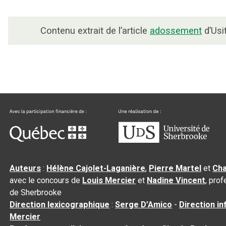
Contenu extrait de l’article
adossement
d’Usi
Auteurs
:
Hélène Cajolet-Laganière
,
Pierre Martel
et
Cha
avec le concours de
Louis Mercier
et
Nadine Vincent
, pro
de Sherbrooke
Direction lexicographique
:
Serge D’Amico
-
Direction i
Mercier