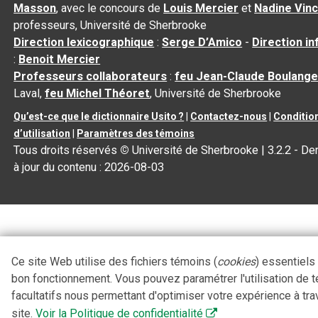
Masson
, avec le concours de
Louis Mercier
et
Nadine Vin
professeurs, Université de Sherbrooke
Direction lexicographique
:
Serge D’Amico
-
Direction i
:
Benoit Mercier
Professeurs collaborateurs
:
feu Jean-Claude Boulange
Laval,
feu Michel Théoret
, Université de Sherbrooke
Qu’est-ce que le dictionnaire Usito ?
|
Contactez-nous
|
Conditio
d’utilisation
|
Paramètres des témoins
Tous droits réservés
©
Université de Sherbrooke |
3.2.2
- De
à jour du contenu :
2026-08-03
Ce site Web utilise des fichiers témoins (
cookies
) essentiels
bon fonctionnement. Vous pouvez paramétrer l'utilisation de 
facultatifs nous permettant d'optimiser votre expérience à tra
site.
Voir la Politique de confidentialité