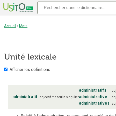
Accueil
/
Mots
Unité lexicale
Afficher les définitions
administratifs
adj
administratif
administrative
adjectif
masculin
singulier
adj
administratives
adj
Relatif à l’administration
;
qui provient, qui relève de l