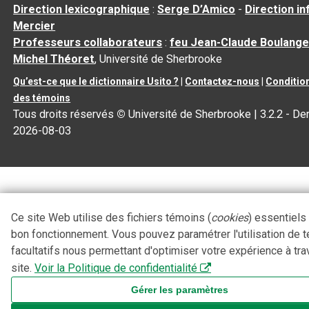
Direction lexicographique
:
Serge D’Amico
-
Direction i
Mercier
Professeurs collaborateurs
:
feu Jean-Claude Boulange
Michel Théoret
, Université de Sherbrooke
Qu’est-ce que le dictionnaire Usito ?
|
Contactez-nous
|
Condition
des témoins
Tous droits réservés
©
Université de Sherbrooke |
3.2.2
- Der
2026-08-03
Ce site Web utilise des fichiers témoins (
cookies
) essentiels
bon fonctionnement. Vous pouvez paramétrer l'utilisation de 
facultatifs nous permettant d'optimiser votre expérience à tra
site.
Voir la Politique de confidentialité
Gérer les paramètres