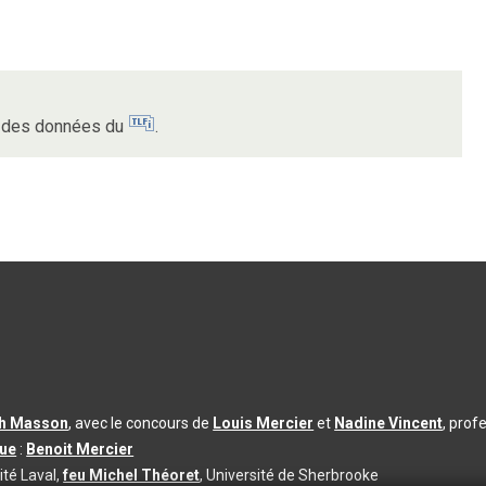
ur des données du
.
th Masson
, avec le concours de
Louis Mercier
et
Nadine Vincent
, prof
que
:
Benoit Mercier
ité Laval,
feu Michel Théoret
, Université de Sherbrooke