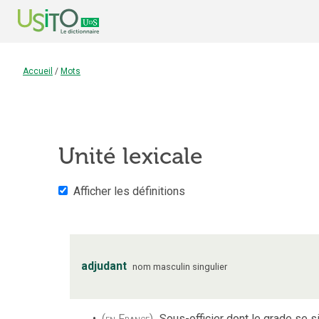
Accueil
/
Mots
Unité lexicale
Afficher les définitions
adjudant
nom
masculin
singulier
(en France)
Sous-officier dont le grade se 