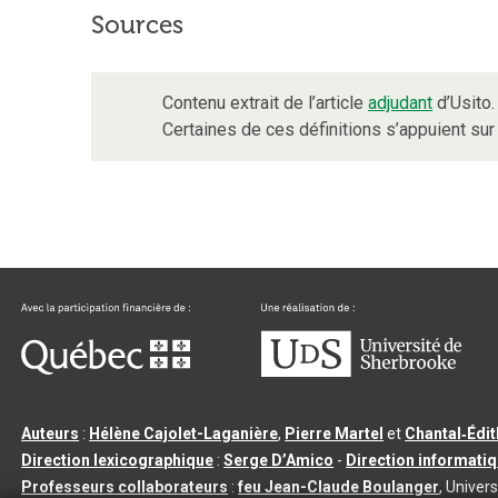
Sources
Contenu extrait de l’article
adjudant
d’Usito.
Certaines de ces définitions s’appuient s
Auteurs
:
Hélène Cajolet-Laganière
,
Pierre Martel
et
Chantal‑Édi
Direction lexicographique
:
Serge D’Amico
-
Direction informati
Professeurs collaborateurs
:
feu Jean-Claude Boulanger
, Univers