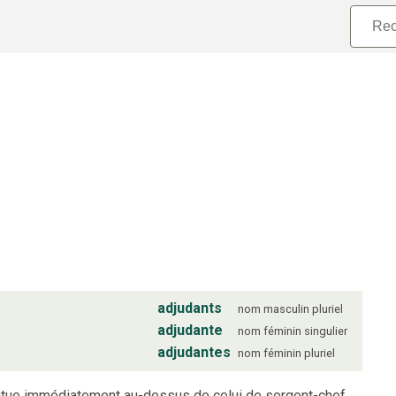
adjudants
nom
masculin
pluriel
adjudante
nom
féminin
singulier
adjudantes
nom
féminin
pluriel
situe immédiatement au-dessus de celui de sergent-chef.