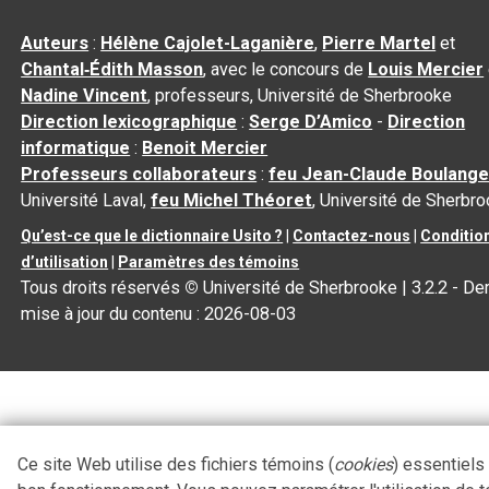
Auteurs
:
Hélène Cajolet-Laganière
,
Pierre Martel
et
Chantal‑Édith Masson
, avec le concours de
Louis Mercier
Nadine Vincent
, professeurs, Université de Sherbrooke
Direction lexicographique
:
Serge D’Amico
-
Direction
informatique
:
Benoit Mercier
Professeurs collaborateurs
:
feu Jean-Claude Boulange
Université Laval,
feu Michel Théoret
, Université de Sherbr
Qu’est-ce que le dictionnaire Usito ?
|
Contactez-nous
|
Conditio
d’utilisation
|
Paramètres des témoins
Tous droits réservés
©
Université de Sherbrooke |
3.2.2
- Der
mise à jour du contenu :
2026-08-03
Ce site Web utilise des fichiers témoins (
cookies
) essentiels