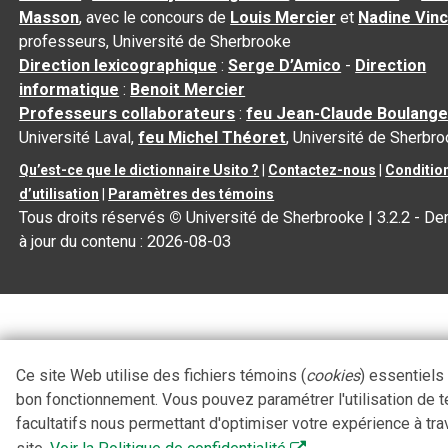
Masson
, avec le concours de
Louis Mercier
et
Nadine Vin
professeurs, Université de Sherbrooke
Direction lexicographique
:
Serge D’Amico
-
Direction
informatique
:
Benoit Mercier
Professeurs collaborateurs
:
feu Jean-Claude Boulange
Université Laval,
feu Michel Théoret
, Université de Sherbr
Qu’est-ce que le dictionnaire Usito ?
|
Contactez-nous
|
Conditio
d’utilisation
|
Paramètres des témoins
Tous droits réservés
©
Université de Sherbrooke |
3.2.2
- De
à jour du contenu :
2026-08-03
Ce site Web utilise des fichiers témoins (
cookies
) essentiels
bon fonctionnement. Vous pouvez paramétrer l'utilisation de 
facultatifs nous permettant d'optimiser votre expérience à tra