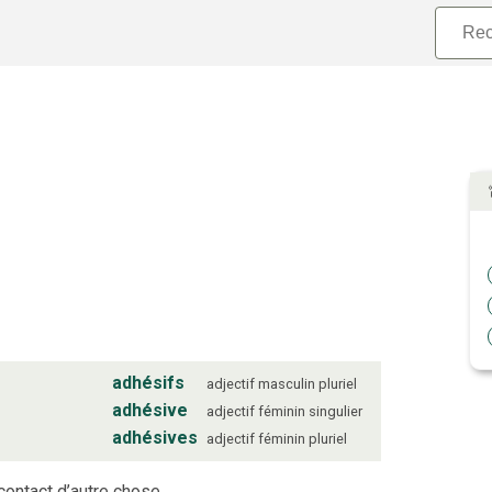
adhésifs
adjectif
masculin
pluriel
adhésive
adjectif
féminin
singulier
adhésives
adjectif
féminin
pluriel
 contact d’autre chose.