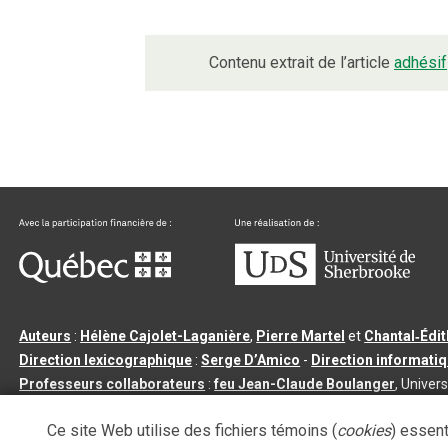
Contenu extrait de l’article
adhésif
Auteurs
:
Hélène Cajolet-Laganière
,
Pierre Martel
et
Chantal‑Édi
Direction lexicographique
:
Serge D’Amico
-
Direction informati
Professeurs collaborateurs
:
feu Jean-Claude Boulanger
, Univers
Qu’est-ce que le dictionnaire Usito ?
|
Contactez-nous
|
Condition
Ce site Web utilise des fichiers témoins (
cookies
) essent
Tous droits réservés
©
Université de Sherbrooke |
3.2.2
- Dernière mi