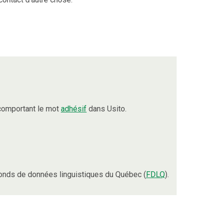
comportant le mot
adhésif
dans Usito.
onds de données linguistiques du Québec (
FDLQ
).