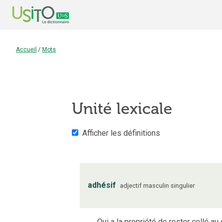
Accueil
/
Mots
Unité lexicale
Afficher les définitions
adhésif
adjectif
masculin
singulier
Qui a la propriété de rester collé au