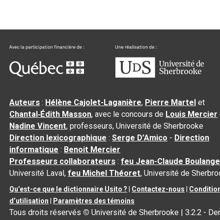
Auteurs
:
Hélène Cajolet-Laganière
,
Pierre Martel
et
Chantal‑Édith Masson
, avec le concours de
Louis Mercier
Nadine Vincent
, professeurs, Université de Sherbrooke
Direction lexicographique
:
Serge D’Amico
-
Direction
informatique
:
Benoit Mercier
Professeurs collaborateurs
:
feu Jean-Claude Boulange
Université Laval,
feu Michel Théoret
, Université de Sherbr
Qu’est-ce que le dictionnaire Usito ?
|
Contactez-nous
|
Conditio
d’utilisation
|
Paramètres des témoins
Tous droits réservés
©
Université de Sherbrooke |
3.2.2
- Der