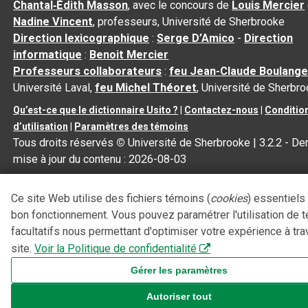
Chantal‑Édith Masson
, avec le concours de
Louis Mercier
Nadine Vincent
, professeurs, Université de Sherbrooke
Direction lexicographique
:
Serge D’Amico
-
Direction
informatique
:
Benoit Mercier
Professeurs collaborateurs
:
feu Jean-Claude Boulange
Université Laval,
feu Michel Théoret
, Université de Sherbr
Qu’est-ce que le dictionnaire Usito ?
|
Contactez-nous
|
Conditio
d’utilisation
|
Paramètres des témoins
Tous droits réservés
©
Université de Sherbrooke |
3.2.2
- Der
mise à jour du contenu :
2026-08-03
Ce site Web utilise des fichiers témoins (
cookies
) essentiels
bon fonctionnement. Vous pouvez paramétrer l'utilisation de 
facultatifs nous permettant d'optimiser votre expérience à tra
site.
Voir la Politique de confidentialité
Gérer les paramètres
Autoriser tout