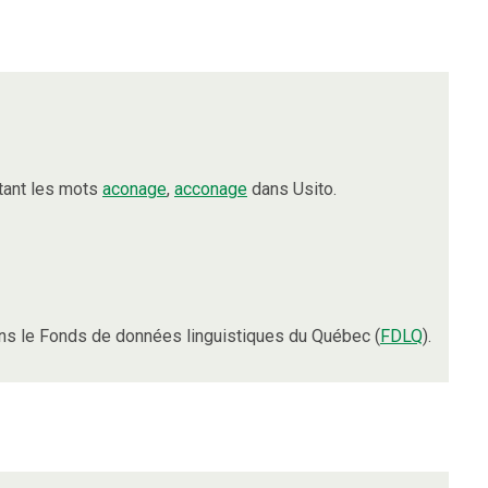
tant les mots
aconage
,
acconage
dans Usito.
s le Fonds de données linguistiques du Québec (
FDLQ
).