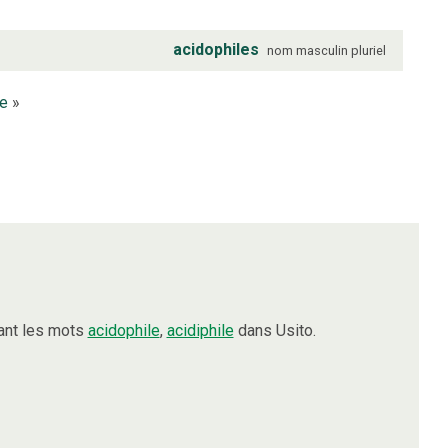
acidophiles
nom
masculin
pluriel
le
»
ant les mots
acidophile
,
acidiphile
dans Usito.