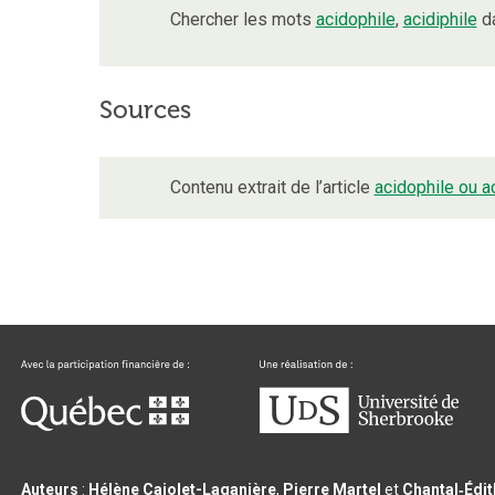
Chercher les mots
acidophile
,
acidiphile
da
Sources
Contenu extrait de l’article
acidophile ou ac
Auteurs
:
Hélène Cajolet-Laganière
,
Pierre Martel
et
Chantal‑Édi