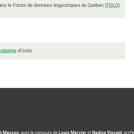
ns le Fonds de données linguistiques du Québec (
FDLQ
).
idiphile
d’Usito.
th Masson
, avec le concours de
Louis Mercier
et
Nadine Vincent
, prof