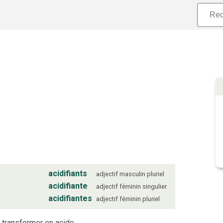
acidifiants
adjectif
masculin
pluriel
acidifiante
adjectif
féminin
singulier
acidifiantes
adjectif
féminin
pluriel
e transformer en acide.