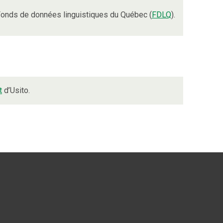
onds de données linguistiques du Québec (
FDLQ
).
t
d’Usito.