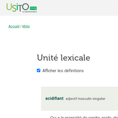
Accueil
/
Mots
Unité lexicale
Afficher les définitions
acidifiant
adjectif
masculin
singulier
Qui a la propriété de rendre acide, d