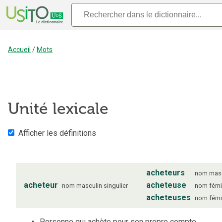
Accueil
/
Mots
Unité lexicale
Afficher les définitions
acheteurs
nom
mas
acheteur
acheteuse
nom
masculin
singulier
nom
fémi
acheteuses
nom
fémi
Personne qui achète pour son propre compte.