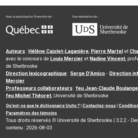
Auteurs
:
Hélène Cajolet-Laganière
,
Pierre Martel
et
Cha
avec le concours de
Louis Mercier
et
Nadine Vincent
, pro
de Sherbrooke
Direction lexicographique
:
Serge D’Amico
-
Direction i
Mercier
Professeurs collaborateurs
:
feu Jean-Claude Boulange
feu Michel Théoret
, Université de Sherbrooke
Qu’est-ce que le dictionnaire Usito ?
|
Contactez-nous
|
Condition
Paramètres des témoins
Tous droits réservés
©
Université de Sherbrooke |
3.2.2
- Der
contenu :
2026-08-03