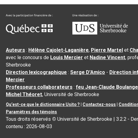
Auteurs
:
Hélène Cajolet-Laganière
,
Pierre Martel
et
Cha
avec le concours de
Louis Mercier
et
Nadine Vincent
, pro
Sherbrooke
Direction lexicographique
:
Serge D’Amico
-
Direction i
Mercier
Professeurs collaborateurs
:
feu Jean-Claude Boulange
Michel Théoret
, Université de Sherbrooke
Qu’est-ce que le dictionnaire Usito ?
|
Contactez-nous
|
Condition
Paramètres des témoins
Tous droits réservés
©
Université de Sherbrooke |
3.2.2
- Der
contenu :
2026-08-03