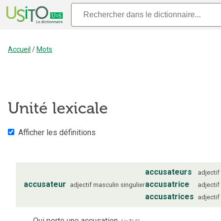
Accueil
/
Mots
Unité lexicale
Afficher les définitions
accusateurs
adjectif
accusateur
accusatrice
adjectif
masculin
singulier
adjectif
accusatrices
adjectif
Qui porte une accusation.