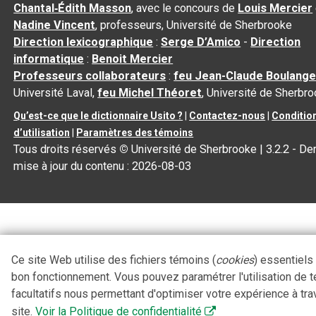
Chantal‑Édith Masson
, avec le concours de
Louis Mercier
Nadine Vincent
, professeurs, Université de Sherbrooke
Direction lexicographique
:
Serge D’Amico
-
Direction
informatique
:
Benoit Mercier
Professeurs collaborateurs
:
feu Jean-Claude Boulange
Université Laval,
feu Michel Théoret
, Université de Sherbr
Qu’est-ce que le dictionnaire Usito ?
|
Contactez-nous
|
Conditio
d’utilisation
|
Paramètres des témoins
Tous droits réservés
©
Université de Sherbrooke |
3.2.2
- Der
mise à jour du contenu :
2026-08-03
Ce site Web utilise des fichiers témoins (
cookies
) essentiels
bon fonctionnement. Vous pouvez paramétrer l'utilisation de 
facultatifs nous permettant d'optimiser votre expérience à tra
site.
Voir la Politique de confidentialité