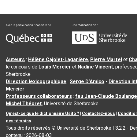
Auteurs
:
Hélène Cajolet-Laganière
,
Pierre Martel
et
Cha
le concours de
Louis Mercier
et
Nadine Vincent
, professeu
Sherbrooke
Direction lexicographique
:
Serge D’Amico
-
Direction i
Mercier
Professeurs collaborateurs
:
feu Jean-Claude Boulange
Michel Théoret
, Université de Sherbrooke
Qu’est-ce que le dictionnaire Usito ?
|
Contactez-nous
|
Condition
des témoins
Tous droits réservés
©
Université de Sherbrooke |
3.2.2
- Der
contenu :
2026-08-03