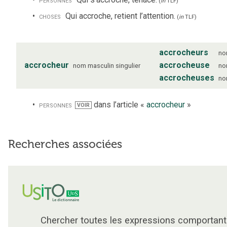
(
in
TLF
)
choses
Qui accroche, retient l’attention.
(
in
TLF
)
accrocheurs
n
accrocheur
accrocheuse
nom
masculin
singulier
n
accrocheuses
n
personnes
dans l’article «
accrocheur
»
VOIR
Recherches associées
Chercher toutes les expressions comportant