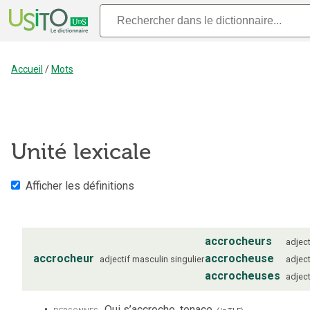
Accueil
/
Mots
Unité lexicale
Afficher les définitions
accrocheurs
adject
accrocheur
accrocheuse
adjectif
masculin
singulier
adject
accrocheuses
adject
personnes
Qui s’accroche, tenace.