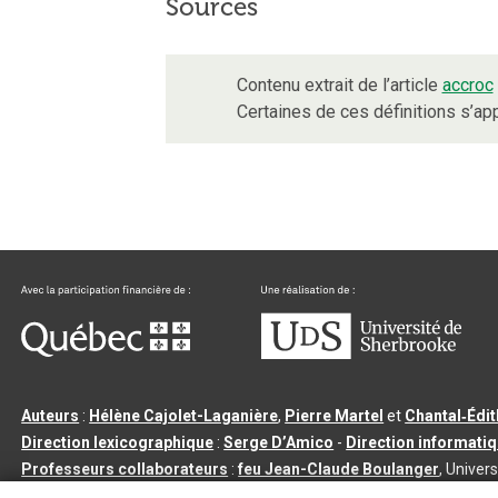
Sources
Contenu extrait de l’article
accroc
Certaines de ces définitions s’a
Auteurs
:
Hélène Cajolet-Laganière
,
Pierre Martel
et
Chantal‑Édi
Direction lexicographique
:
Serge D’Amico
-
Direction informati
Professeurs collaborateurs
:
feu Jean-Claude Boulanger
, Univers