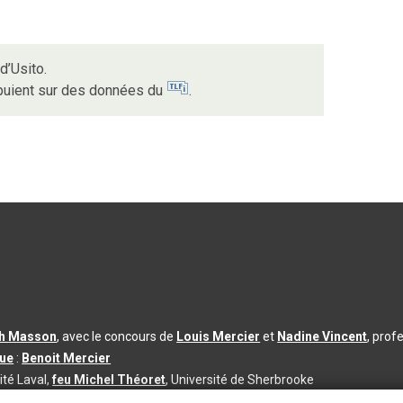
d’Usito.
ppuient sur des données du
.
th Masson
, avec le concours de
Louis Mercier
et
Nadine Vincent
, prof
que
:
Benoit Mercier
ité Laval,
feu Michel Théoret
, Université de Sherbrooke