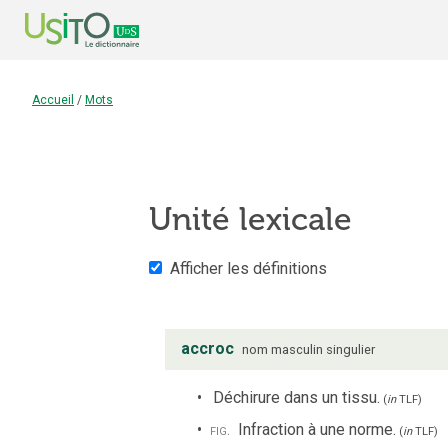
Accueil
/
Mots
Unité lexicale
Afficher les définitions
accroc
nom
masculin
singulier
Déchirure dans un tissu.
(
in
TLF
)
fig.
Infraction à une norme.
(
in
TLF
)