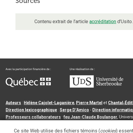
Sources
Contenu extrait de l’article
accréditation
d’Usito.
Auteurs
:
Hélène Cajolet-Laganière
,
Pierre Martel
et
Chantal‑Édi
Direction lexicographique
:
Serge D’Amico
-
Direction informati
Professeurs collaborateurs
:
feu Jean-Claude Boulanger
, Univers
Qu’est-ce que le dictionnaire Usito ?
|
Contactez-nous
|
Condition
Ce site Web utilise des fichiers témoins (
cookies
) essent