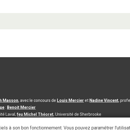
th Masson
, avec le concours de
Louis Mercier
et
Nadine Vincent
, prof
que
:
Benoit Mercier
ité Laval,
feu Michel Théoret
, Université de Sherbrooke
s d’utilisation
|
Paramètres des témoins
iels à son bon fonctionnement. Vous pouvez paramétrer l'utilisa