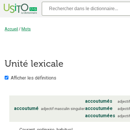
Accueil
/
Mots
Unité lexicale
Afficher les définitions
accoutumés
adjecti
accoutumé
accoutumée
adjectif
masculin
singulier
adjecti
accoutumées
adjecti
Courant, ordinaire, habituel.