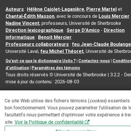
Auteurs
:
Hélène Cajolet-Laganière
,
Pierre Martel
et
Chantal‑Édith Masson
, avec le concours de
Louis Mercier
Nadine Vincent
, professeurs, Université de Sherbrooke
Direction lexicographique
:
Serge D’Amico
-
Direction
informatique
:
Benoit Mercier
Professeurs collaborateurs
:
feu Jean-Claude Boulange
Université Laval,
feu Michel Théoret
, Université de Sherbr
Qu’est-ce que le dictionnaire Usito ?
|
Contactez-nous
|
Conditio
d’utilisation
|
Paramètres des témoins
Tous droits réservés
©
Université de Sherbrooke |
3.2.2
- Der
mise à jour du contenu :
2026-08-03
Ce site Web utilise des fichiers témoins (
cookies
) essentiels
bon fonctionnement. Vous pouvez paramétrer l'utilisation de 
facultatifs nous permettant d'optimiser votre expérience à tra
site.
Voir la Politique de confidentialité