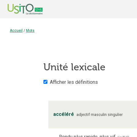
Accueil
/
Mots
Unité lexicale
Afficher les définitions
accéléré
adjectif
masculin
singulier
Rendu plus rapide, plus vif.