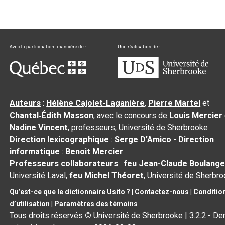
Auteurs
:
Hélène Cajolet-Laganière
,
Pierre Martel
et
Chantal‑Édith Masson
, avec le concours de
Louis Mercier
Nadine Vincent
, professeurs, Université de Sherbrooke
Direction lexicographique
:
Serge D’Amico
-
Direction
informatique
:
Benoit Mercier
Professeurs collaborateurs
:
feu Jean-Claude Boulange
Université Laval,
feu Michel Théoret
, Université de Sherbr
Qu’est-ce que le dictionnaire Usito ?
|
Contactez-nous
|
Conditio
d’utilisation
|
Paramètres des témoins
Tous droits réservés
©
Université de Sherbrooke |
3.2.2
- Der