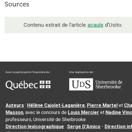
Sources
Contenu extrait de l’article
acaule
d’Usito.
Auteurs
:
Hélène Cajolet-Laganière
,
Pierre Martel
et
Cha
Masson
, avec le concours de
Louis Mercier
et
Nadine Vin
professeurs, Université de Sherbrooke
Direction lexicographique
:
Serge D’Amico
-
Direction i