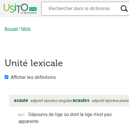
Accueil
/
Mots
Unité lexicale
Afficher les définitions
acaule
acaules
adjectif
épicène
singulier
adjectif
épicène
plurie
bot.
Dépourvu de tige ou dont la tige n’est pas
apparente.