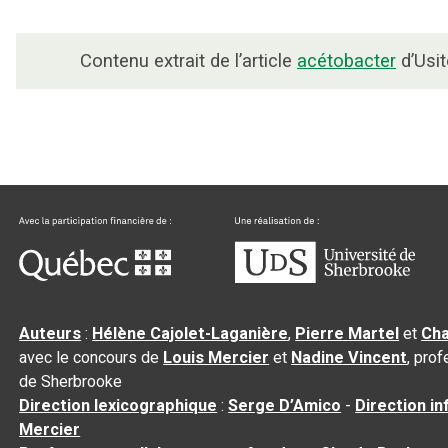
Contenu extrait de l’article
acétobacter
d’Usit
Auteurs
:
Hélène Cajolet-Laganière
,
Pierre Martel
et
Cha
avec le concours de
Louis Mercier
et
Nadine Vincent
, pro
de Sherbrooke
Direction lexicographique
:
Serge D’Amico
-
Direction i
Mercier