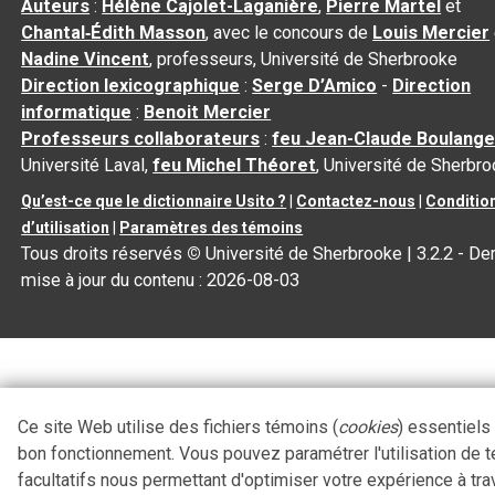
Auteurs
:
Hélène Cajolet-Laganière
,
Pierre Martel
et
Chantal‑Édith Masson
, avec le concours de
Louis Mercier
Nadine Vincent
, professeurs, Université de Sherbrooke
Direction lexicographique
:
Serge D’Amico
-
Direction
informatique
:
Benoit Mercier
Professeurs collaborateurs
:
feu Jean-Claude Boulange
Université Laval,
feu Michel Théoret
, Université de Sherbr
Qu’est-ce que le dictionnaire Usito ?
|
Contactez-nous
|
Conditio
d’utilisation
|
Paramètres des témoins
Tous droits réservés
©
Université de Sherbrooke |
3.2.2
- Der
mise à jour du contenu :
2026-08-03
Ce site Web utilise des fichiers témoins (
cookies
) essentiels
bon fonctionnement. Vous pouvez paramétrer l'utilisation de 
facultatifs nous permettant d'optimiser votre expérience à tra