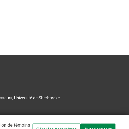
esseurs, Université de Sherbrooke
tion de témoins
Gérer les paramètres
Autoriser tout