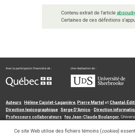
Contenu extrait de l’article
absoudr
Certaines de ces définitions s’ap
Auteurs
:
Hélène Cajolet-Laganière
,
Pierre Martel
et
Chantal‑Édi
Direction lexicographique
:
Serge D’Amico
-
Direction informati
Professeurs collaborateurs
:
feu Jean-Claude Boulanger
, Univers
Qu’est-ce que le dictionnaire Usito ?
|
Contactez-nous
|
Condition
Ce site Web utilise des fichiers témoins (
cookies
) essent
Tous droits réservés
©
Université de Sherbrooke |
3.2.2
- Dernière mi