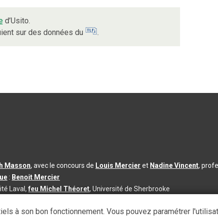
e
d’Usito.
puient sur des données du
.
th Masson
, avec le concours de
Louis Mercier
et
Nadine Vincent
, prof
que
:
Benoit Mercier
ité Laval,
feu Michel Théoret
, Université de Sherbrooke
s d’utilisation
|
Paramètres des témoins
iels à son bon fonctionnement. Vous pouvez paramétrer l'utilisa
se à jour du contenu :
2026-08-03