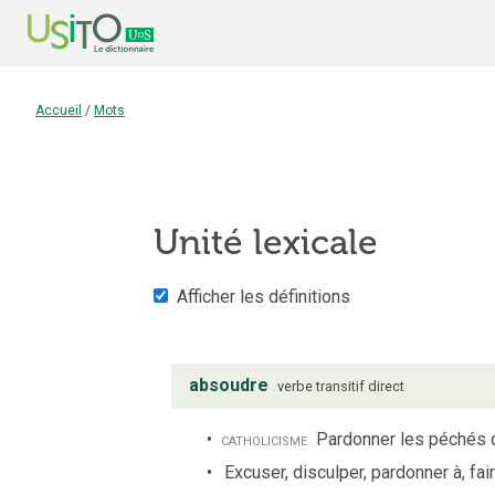
Accueil
/
Mots
Unité lexicale
Afficher les définitions
absoudre
verbe
transitif direct
catholicisme
Pardonner les péchés 
Excuser, disculper, pardonner à, fai