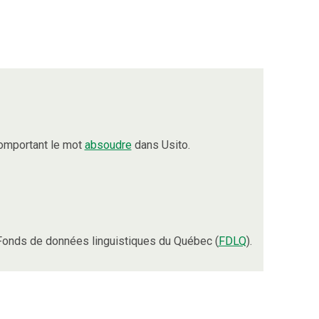
omportant le mot
absoudre
dans Usito.
Fonds de données linguistiques du Québec (
FDLQ
).