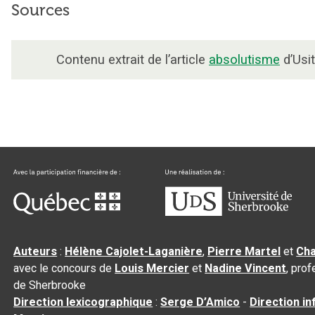
Sources
Contenu extrait de l’article
absolutisme
d’Usit
Auteurs
:
Hélène Cajolet-Laganière
,
Pierre Martel
et
Cha
avec le concours de
Louis Mercier
et
Nadine Vincent
, pro
de Sherbrooke
Direction lexicographique
:
Serge D’Amico
-
Direction i