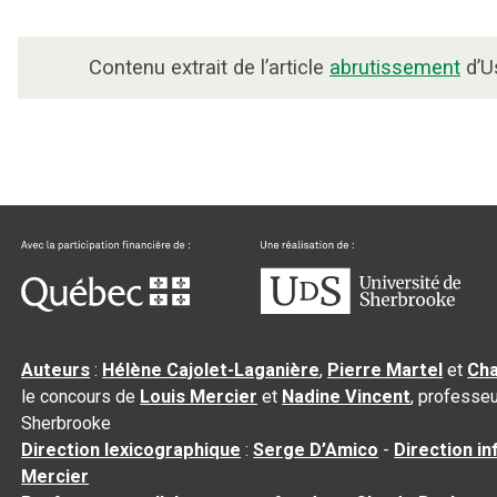
Contenu extrait de l’article
abrutissement
d’Us
Auteurs
:
Hélène Cajolet-Laganière
,
Pierre Martel
et
Cha
le concours de
Louis Mercier
et
Nadine Vincent
, professeu
Sherbrooke
Direction lexicographique
:
Serge D’Amico
-
Direction i
Mercier