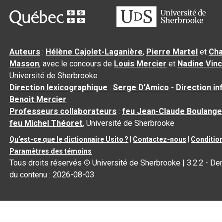
Auteurs
:
Hélène Cajolet-Laganière
,
Pierre Martel
et
Cha
Masson
, avec le concours de
Louis Mercier
et
Nadine Vin
Université de Sherbrooke
Direction lexicographique
:
Serge D’Amico
-
Direction i
Benoit Mercier
Professeurs collaborateurs
:
feu Jean-Claude Boulange
feu Michel Théoret
, Université de Sherbrooke
Qu’est-ce que le dictionnaire Usito ?
|
Contactez-nous
|
Condition
Paramètres des témoins
Tous droits réservés
©
Université de Sherbrooke |
3.2.2
- Der
du contenu :
2026-08-03