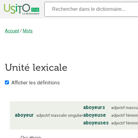
Accueil
/
Mots
Unité lexicale
Afficher les définitions
aboyeurs
adjectif
mascul
aboyeur
aboyeuse
adjectif
masculin
singulier
adjectif
fémini
aboyeuses
adjectif
fémini
Qui aboie.