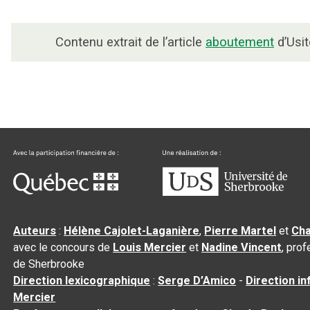
Contenu extrait de l’article
aboutement
d’Usit
Auteurs
:
Hélène Cajolet-Laganière
,
Pierre Martel
et
Cha
avec le concours de
Louis Mercier
et
Nadine Vincent
, pro
de Sherbrooke
Direction lexicographique
:
Serge D’Amico
-
Direction i
Mercier