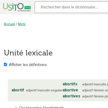
Accueil
/
Mots
Unité lexicale
Afficher les définitions
abortifs
adjectif
masculin
abortif
abortive
adjectif
masculin
singulier
adjectif
féminin
si
abortives
adjectif
féminin
pl
Qui provoque l’avortement.