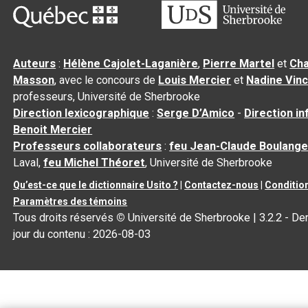
Auteurs
:
Hélène Cajolet-Laganière
,
Pierre Martel
et
Cha
Masson
, avec le concours de
Louis Mercier
et
Nadine Vin
professeurs, Université de Sherbrooke
Direction lexicographique
:
Serge D’Amico
-
Direction i
Benoit Mercier
Professeurs collaborateurs
:
feu Jean-Claude Boulange
Laval,
feu Michel Théoret
, Université de Sherbrooke
Qu’est-ce que le dictionnaire Usito ?
|
Contactez-nous
|
Condition
Paramètres des témoins
Tous droits réservés
©
Université de Sherbrooke |
3.2.2
- Der
jour du contenu :
2026-08-03