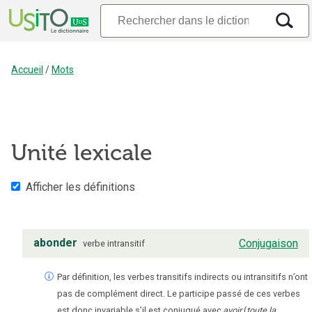
Accueil
/
Mots
Unité lexicale
Afficher les définitions
abonder
Conjugaison
verbe
intransitif
Par définition, les verbes transitifs indirects ou intransitifs n’ont
pas de complément direct. Le participe passé de ces verbes
est donc invariable s’il est conjugué avec
avoir
(
toute la