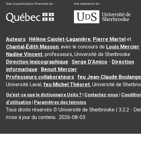
Auteurs
:
Hélène Cajolet-Laganière
,
Pierre Martel
et
Chantal‑Édith Masson
, avec le concours de
Louis Mercier
Nadine Vincent
, professeurs, Université de Sherbrooke
Direction lexicographique
:
Serge D’Amico
-
Direction
informatique
:
Benoit Mercier
Professeurs collaborateurs
:
feu Jean-Claude Boulange
Université Laval,
feu Michel Théoret
, Université de Sherbr
Qu’est-ce que le dictionnaire Usito ?
|
Contactez-nous
|
Conditio
d’utilisation
|
Paramètres des témoins
Tous droits réservés
©
Université de Sherbrooke |
3.2.2
- Der
mise à jour du contenu :
2026-08-03