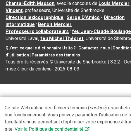
Chantal‑Édith Masson
, avec le concours de
Louis Mercier
Vincent
, professeurs, Université de Sherbrooke
Direction lexicographique
:
Serge D’Amico
-
Direction
informatique
:
Benoit Mercier
Professeurs collaborateurs
:
feu Jean-Claude Boulange
Université Laval,
feu Michel Théoret
, Université de Sherbr
Qu’est-ce que le dictionnaire Usito ?
|
Contactez-nous
|
Conditio
d’utilisation
|
Paramètres des témoins
Tous droits réservés
©
Université de Sherbrooke |
3.2.2
- Der
mise à jour du contenu :
2026-08-03
Ce site Web utilise des fichiers témoins (
cookies
) essentiels
bon fonctionnement. Vous pouvez paramétrer l'utilisation de 
facultatifs nous permettant d'optimiser votre expérience à tra
site.
Voir la Politique de confidentialité