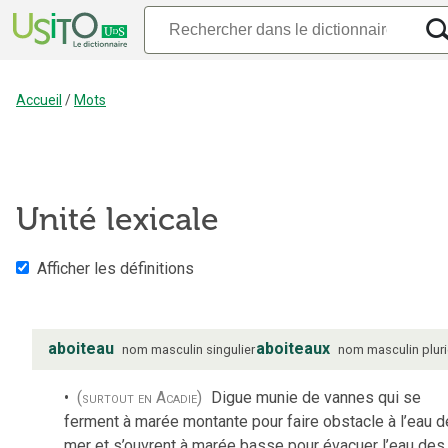
Accueil
/
Mots
Unité lexicale
Afficher les définitions
aboiteau
aboiteaux
nom
masculin
singulier
nom
masculin
pluri
(surtout en Acadie)
Digue munie de vannes qui se
ferment à marée montante pour faire obstacle à l’eau d
mer et s’ouvrent à marée basse pour évacuer l’eau des