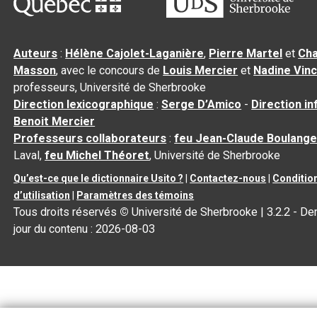
Auteurs
:
Hélène Cajolet-Laganière
,
Pierre Martel
et
Cha
Masson
, avec le concours de
Louis Mercier
et
Nadine Vin
professeurs, Université de Sherbrooke
Direction lexicographique
:
Serge D’Amico
-
Direction i
Benoit Mercier
Professeurs collaborateurs
:
feu Jean-Claude Boulange
Laval,
feu Michel Théoret
, Université de Sherbrooke
Qu’est-ce que le dictionnaire Usito ?
|
Contactez-nous
|
Conditio
d’utilisation
|
Paramètres des témoins
Tous droits réservés
©
Université de Sherbrooke |
3.2.2
- Der
jour du contenu :
2026-08-03