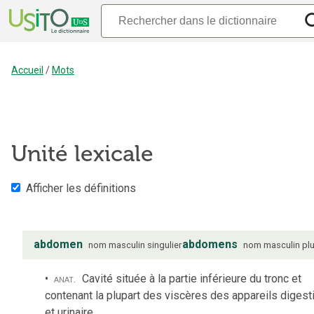
Accueil
/
Mots
Unité lexicale
Afficher les définitions
abdomen
abdomens
nom
masculin
singulier
nom
masculin
plu
anat.
Cavité située à la partie inférieure du tronc et
contenant la plupart des viscères des appareils digest
et urinaire.