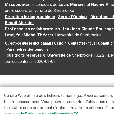
Masson
, avec le concours de
Louis Mercier
et
Nadine Vin
professeurs, Université de Sherbrooke
Direction lexicographique
:
Serge D’Amico
-
Direction i
Benoit Mercier
Professeurs collaborateurs
:
feu Jean-Claude Boulange
Laval,
feu Michel Théoret
, Université de Sherbrooke
Qu’est-ce que le dictionnaire Usito ?
|
Contactez-nous
|
Condition
|
Paramètres des témoins
Tous droits réservés
©
Université de Sherbrooke |
3.2.2
- Der
jour du contenu :
2026-08-03
Ce site Web utilise des fichiers témoins (
cookies
) essentiels
bon fonctionnement. Vous pouvez paramétrer l'utilisation de 
facultatifs nous permettant d'optimiser votre expérience à tra