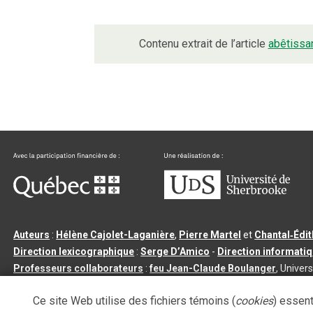
Contenu extrait de l’article
abêtissa
Auteurs
:
Hélène Cajolet-Laganière
,
Pierre Martel
et
Chantal‑Édi
Direction lexicographique
:
Serge D’Amico
-
Direction informati
Professeurs collaborateurs
:
feu Jean-Claude Boulanger
, Univers
Qu’est-ce que le dictionnaire Usito ?
|
Contactez-nous
|
Condition
Ce site Web utilise des fichiers témoins (
cookies
) essent
Tous droits réservés
©
Université de Sherbrooke |
3.2.2
- Dernière mi