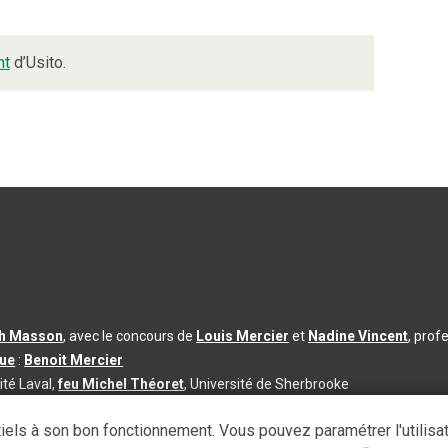
nt
d’Usito.
th Masson
, avec le concours de
Louis Mercier
et
Nadine Vincent
, prof
que
:
Benoit Mercier
ité Laval,
feu Michel Théoret
, Université de Sherbrooke
s d’utilisation
|
Paramètres des témoins
iels à son bon fonctionnement. Vous pouvez paramétrer l'utilisa
se à jour du contenu :
2026-08-03