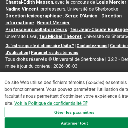
Chantal‑Édith Masson
, avec le concours de
Louis Mercier
Nadine Vincent
, professeurs, Université de Sherbrooke
Direction lexicographique
:
Serge D’Amico
-
Direction
informatique
:
Benoit Mercier
Professeurs collaborateurs
:
feu Jean-Claude Boulange
Université Laval,
feu Michel Théoret
, Université de Sherbr
Qu’est-ce que le dictionnaire Usito ?
|
Contactez-nous
|
Conditio
d’utilisation
|
Paramètres des témoins
Tous droits réservés
©
Université de Sherbrooke |
3.2.2
- Der
mise à jour du contenu :
2026-08-03
Ce site Web utilise des fichiers témoins (
cookies
) essentiels
bon fonctionnement. Vous pouvez paramétrer l'utilisation de 
facultatifs nous permettant d'optimiser votre expérience à tra
site.
Voir la Politique de confidentialité
Gérer les paramètres
Autoriser tout