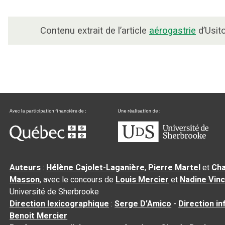
Contenu extrait de l’article
aérogastrie
d’Usito
Auteurs
:
Hélène Cajolet-Laganière
,
Pierre Martel
et
Cha
Masson
, avec le concours de
Louis Mercier
et
Nadine Vin
Université de Sherbrooke
Direction lexicographique
:
Serge D’Amico
-
Direction i
Benoit Mercier