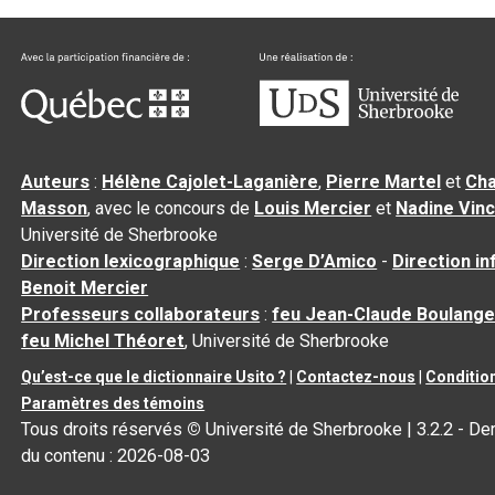
Auteurs
:
Hélène Cajolet-Laganière
,
Pierre Martel
et
Cha
Masson
, avec le concours de
Louis Mercier
et
Nadine Vin
Université de Sherbrooke
Direction lexicographique
:
Serge D’Amico
-
Direction i
Benoit Mercier
Professeurs collaborateurs
:
feu Jean-Claude Boulange
feu Michel Théoret
, Université de Sherbrooke
Qu’est-ce que le dictionnaire Usito ?
|
Contactez-nous
|
Condition
Paramètres des témoins
Tous droits réservés
©
Université de Sherbrooke |
3.2.2
- Der
du contenu :
2026-08-03