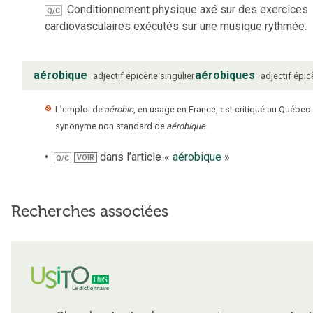
Conditionnement physique axé sur des exercices
Q/C
cardiovasculaires exécutés sur une musique rythmée.
aérobique
aérobiques
adjectif
épicène
singulier
adjectif
épic
L’emploi de
aérobic
, en usage en France, est critiqué au Québ
synonyme non standard de
aérobique
.
dans l’article «
aérobique
»
VOIR
Q/C
Recherches associées