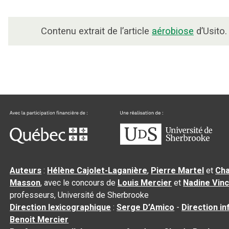
Contenu extrait de l’article
aérobiose
d’Usito.
Auteurs
:
Hélène Cajolet-Laganière
,
Pierre Martel
et
Cha
Masson
, avec le concours de
Louis Mercier
et
Nadine Vin
professeurs, Université de Sherbrooke
Direction lexicographique
:
Serge D’Amico
-
Direction i
Benoit Mercier